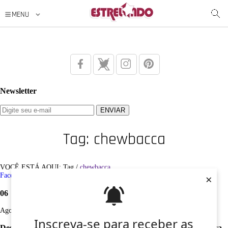
Newsletter
Tag: chewbacca
VOCÊ ESTÁ AQUI: Tag /
chewbacca
×
Facebook
Twitter
Google+
Instagram
Pinterest
06
Ago
Inscreva-se para receber as
Desculpe, não foi encontrado nenhum registro sobre: chewbacca