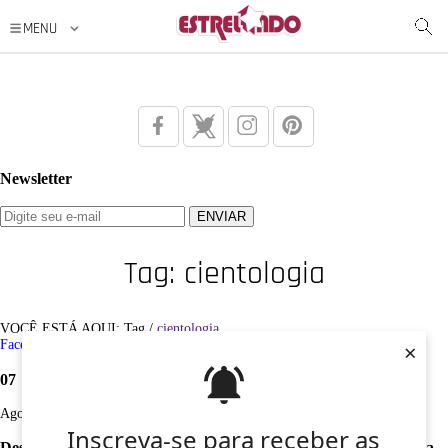
Newsletter
Tag: cientologia
VOCÊ ESTÁ AQUI: Tag /
cientologia
×
Facebook
Twitter
Google+
Instagram
Pinterest
07
Ago
Inscreva-se para receber as
Desculpe, não foi encontrado nenhum registro sobre: cientologia