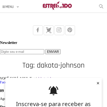
Newsletter
Tag: dakota-johnson
VOCÊ ESTÁ AQUI: Tag /
dakota-johnson
×
Facebook
Twitter
Google+
Instagram
Pinterest
09
Ago
Inscreva-se para receber as
Desculpe, não foi encontrado nenhum registro sobre: dakota-