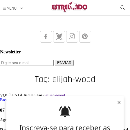
Newsletter
Tag: elijah-wood
VOCÊ ESTÁ AQUI: Tag /
elijah-wood
×
Facebook
Twitter
Google+
Instagram
Pinterest
07
Ago
Inscreva-se para receber as
Desculpe, não foi encontrado nenhum registro sobre: elijah-wood