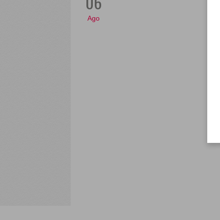
06
Ago