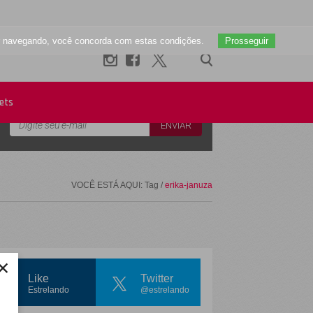
uar navegando, você concorda com estas condições.
Prosseguir
Newsletter
ets
VOCÊ ESTÁ AQUI: Tag /
erika-januza
×
Like
Twitter
Estrelando
@estrelando