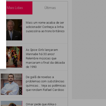
Mais Lidas
Últimas
Mais um nome acaba de ser
adicionado! Conheça a linha
sucessória ao trono britânico
As
Spice Girls
lançaram
Wannabe
há 30 anos!
Relembre músicas que
marcaram o final da década
de 1990
De galã de novelas a
problemas com substâncias
químicas... Veja as polêmicas
que rondam Rafael Cardoso
Omar pede que Alika o