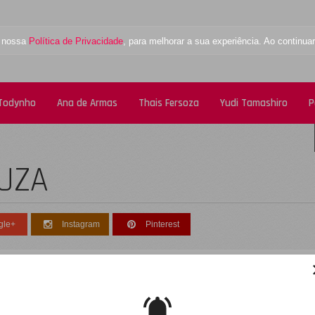
a nossa
Política de Privacidade
, para melhorar a sua experiência. Ao contin
 Todynho
Ana de Armas
Thais Fersoza
Yudi Tamashiro
P
NUZA
gle+
Instagram
Pinterest
esculpe, não foi encontrado nenhum registro
obre: erika-januza