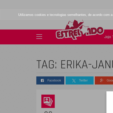
Utilizamos cookies e tecnologias semelhantes, de acordo com 
Jojo
TAG: ERIKA-JA
Facebook
Twitter
Goo
D
s