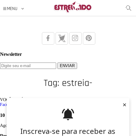
Newsletter
Tag: estreia-
VOCÊ ESTÁ AQUI: Tag /
estreia-
×
Facebook
Twitter
Google+
Instagram
Pinterest
10
Ago
Inscreva-se para receber as
Desculpe, não foi encontrado nenhum registro sobre: estreia-