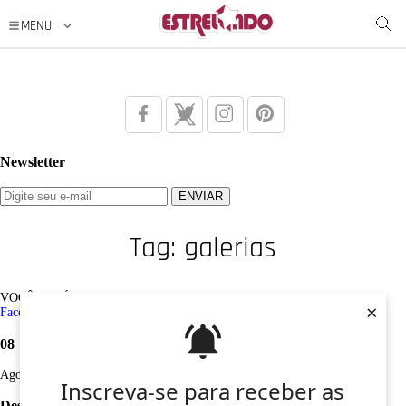
Newsletter
Tag: galerias
VOCÊ ESTÁ AQUI: Tag /
galerias
×
Facebook
Twitter
Google+
Instagram
Pinterest
08
Ago
Inscreva-se para receber as
Desculpe, não foi encontrado nenhum registro sobre: galerias