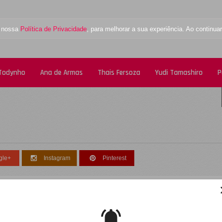
a nossa
Política de Privacidade
, para melhorar a sua experiência. Ao contin
 Todynho
Ana de Armas
Thais Fersoza
Yudi Tamashiro
P
gle+
Instagram
Pinterest
esculpe, não foi encontrado nenhum registro
obre: geek