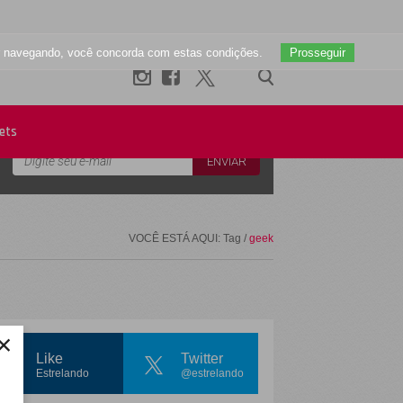
uar navegando, você concorda com estas condições.
Prosseguir
Newsletter
ets
VOCÊ ESTÁ AQUI: Tag /
geek
×
Like
Twitter
Estrelando
@estrelando