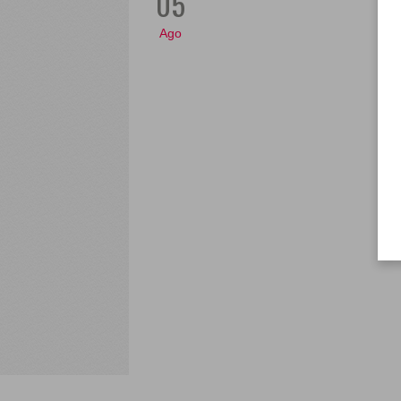
05
Ago