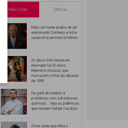
Mais Lidas
Últimas
Mais um nome acaba de ser
adicionado! Conheça a linha
sucessória ao trono britânico
As
Spice Girls
lançaram
Wannabe
há 30 anos!
Relembre músicas que
marcaram o final da década
de 1990
De galã de novelas a
problemas com substâncias
químicas... Veja as polêmicas
que rondam Rafael Cardoso
Omar pede que Alika o