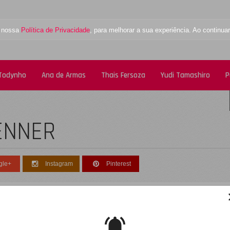
a nossa
Política de Privacidade
, para melhorar a sua experiência. Ao contin
 Todynho
Ana de Armas
Thais Fersoza
Yudi Tamashiro
P
ENNER
gle+
Instagram
Pinterest
esculpe, não foi encontrado nenhum registro
obre: jeremy-renner