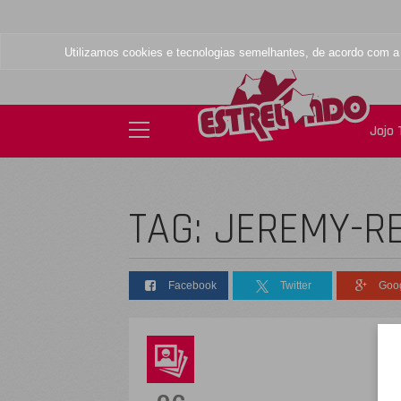
Utilizamos cookies e tecnologias semelhantes, de acordo com 
Jojo
TAG: JEREMY-R
Facebook
Twitter
Goo
D
s