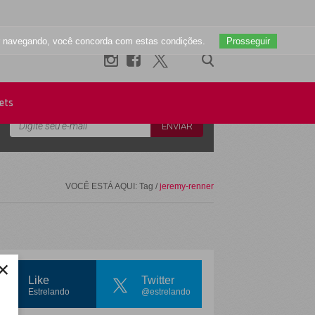
uar navegando, você concorda com estas condições.
Prosseguir
Newsletter
ets
VOCÊ ESTÁ AQUI: Tag /
jeremy-renner
×
Like
Twitter
Estrelando
@estrelando