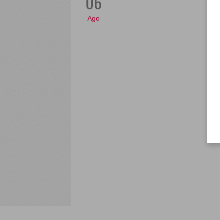
06
Ago