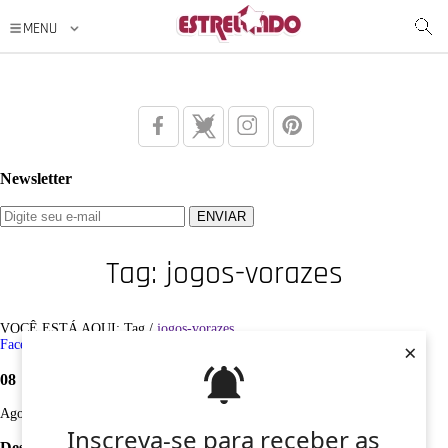
Newsletter
Tag: jogos-vorazes
VOCÊ ESTÁ AQUI: Tag /
jogos-vorazes
Facebook
Twitter
Google+
Instagram
Pinterest
×
08
Ago
Inscreva-se para receber as
Desculpe, não foi encontrado nenhum registro sobre: jogos-