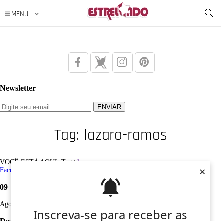
Newsletter
Tag: lazaro-ramos
VOCÊ ESTÁ AQUI: Tag /
lazaro-ramos
×
Facebook
Twitter
Google+
Instagram
Pinterest
09
Ago
Inscreva-se para receber as
Desculpe, não foi encontrado nenhum registro sobre: lazaro-