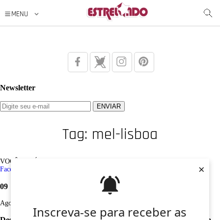
Newsletter
Tag: mel-lisboa
VOCÊ ESTÁ AQUI: Tag /
mel-lisboa
×
Facebook
Twitter
Google+
Instagram
Pinterest
09
Ago
Inscreva-se para receber as
Desculpe, não foi encontrado nenhum registro sobre: mel-lisboa