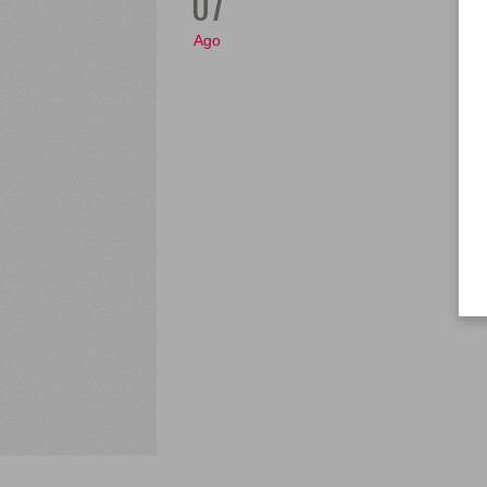
07
Ago