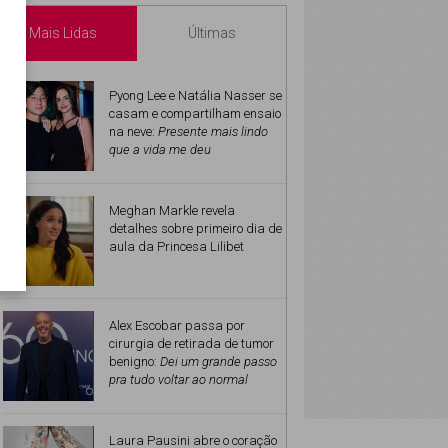
Mais Lidas
Últimas
Pyong Lee e Natália Nasser se
casam e compartilham ensaio
na neve:
Presente mais lindo
que a vida me deu
Meghan Markle revela
detalhes sobre primeiro dia de
aula da Princesa Lilibet
Alex Escobar passa por
cirurgia de retirada de tumor
benigno:
Dei um grande passo
pra tudo voltar ao normal
Laura Pausini abre o coração