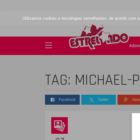
Utilizamos cookies e tecnologias semelhantes, de acordo com 
Adam
TAG: MICHAEL-
Facebook
Twitter
Goo
D
s