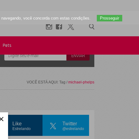
uar navegando, você concorda com estas condições.
Prosseguir
Newsletter
Pets
VOCÊ ESTÁ AQUI: Tag /
michael-phelps
×
Like
Twitter
Estrelando
@estrelando