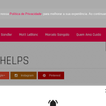
a nossa
Política de Privacidade
, para melhorar a sua experiência. Ao contin
 Sandler
Matt LeBlanc
Marcelo Sangalo
Quem Ama Cuida
PHELPS
gle+
Instagram
Pinterest
esculpe, não foi encontrado nenhum registro
obre: michael-phelps