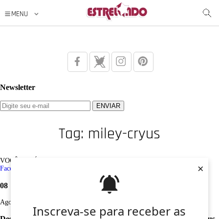
Newsletter
Tag: miley-cryus
VOCÊ ESTÁ AQUI: Tag /
miley-cryus
×
Facebook
Twitter
Google+
Instagram
Pinterest
08
Ago
Inscreva-se para receber as
Desculpe, não foi encontrado nenhum registro sobre: miley-cryus