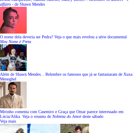
affairs
- de Shawn Mendes
O nome dela deveria ser Pedra? Veja o que mais revelou a série documental
Meu Nome é Preta
Além de Shawn Mendes... Relembre os famosos que já se fantasiaram de Xuxa
Meneghel
Mirinho comenta com Casemiro e Graça que Omar parece interessado em
Lúcia/Alika. Veja o resumo de
Nobreza do Amor
deste sábado
Veja mais