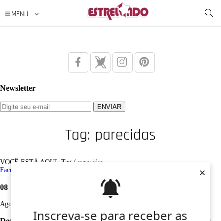
Newsletter
Tag: parecidas
VOCÊ ESTÁ AQUI: Tag /
parecidas
×
Facebook
Twitter
Google+
Instagram
Pinterest
08
Ago
Inscreva-se para receber as
Desculpe, não foi encontrado nenhum registro sobre: parecidas