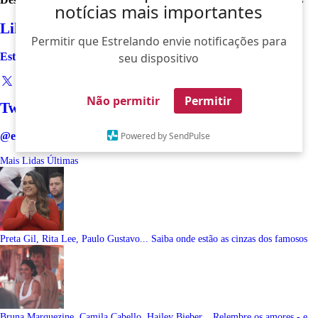
notícias mais importantes
Like
Permitir que Estrelando envie notificações para
Estrelando
seu dispositivo
Não permitir
Permitir
Twitter
@estrelando
Powered by SendPulse
Mais Lidas
Últimas
Preta Gil, Rita Lee, Paulo Gustavo... Saiba onde estão as cinzas dos famosos
Bruna Marquezine, Camila Cabello, Hailey Bieber... Relembre os amores - e