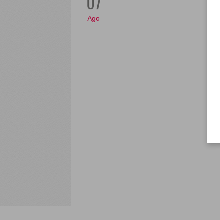
07
Ago