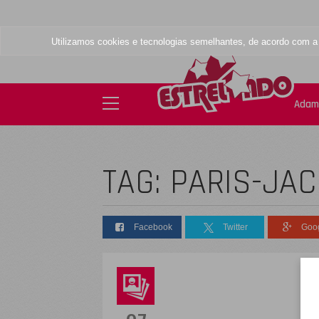
Utilizamos cookies e tecnologias semelhantes, de acordo com 
Adam
TAG: PARIS-JA
Facebook
Twitter
Goo
D
s