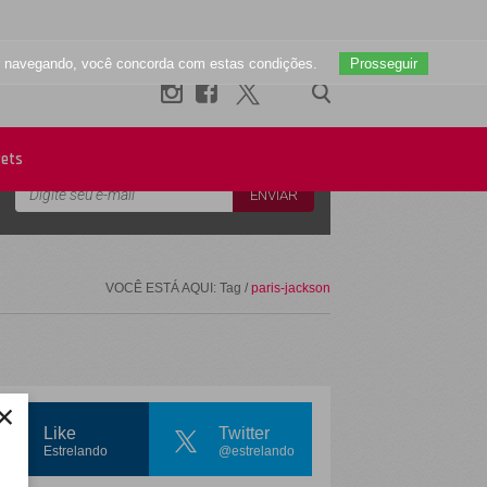
uar navegando, você concorda com estas condições.
Prosseguir
Newsletter
ets
VOCÊ ESTÁ AQUI: Tag /
paris-jackson
×
Like
Twitter
Estrelando
@estrelando