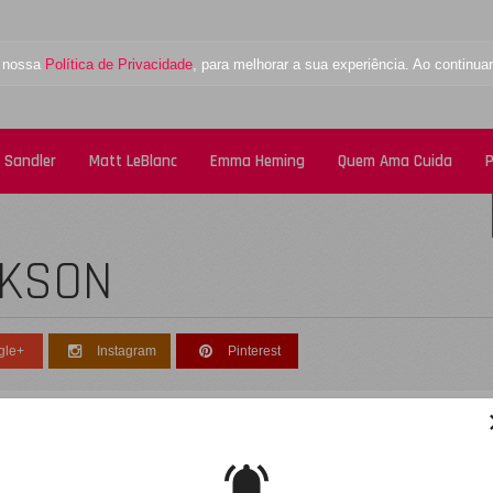
a nossa
Política de Privacidade
, para melhorar a sua experiência. Ao contin
 Sandler
Matt LeBlanc
Emma Heming
Quem Ama Cuida
P
CKSON
gle+
Instagram
Pinterest
esculpe, não foi encontrado nenhum registro
obre: paris-jackson