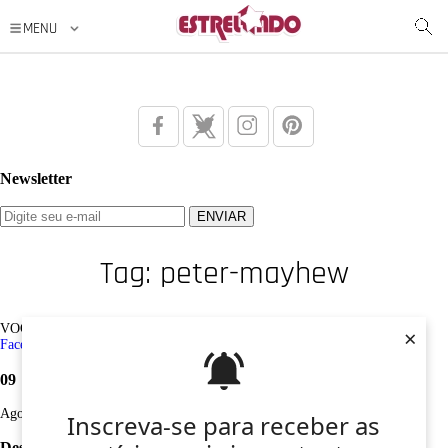
Newsletter
Tag: peter-mayhew
VOCÊ ESTÁ AQUI: Tag /
peter-mayhew
×
Facebook
Twitter
Google+
Instagram
Pinterest
09
Ago
Inscreva-se para receber as
Desculpe, não foi encontrado nenhum registro sobre: peter-