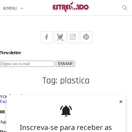
Newsletter
Tag: plastica
VOCÊ ESTÁ AQUI: Tag /
plastica
×
Facebook
Twitter
Google+
Instagram
Pinterest
08
Ago
Inscreva-se para receber as
Desculpe, não foi encontrado nenhum registro sobre: plastica