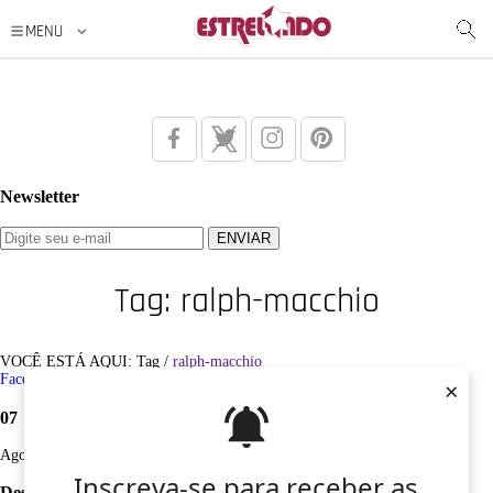
Newsletter
Tag: ralph-macchio
VOCÊ ESTÁ AQUI: Tag /
ralph-macchio
Facebook
Twitter
Google+
Instagram
Pinterest
×
07
Ago
Inscreva-se para receber as
Desculpe, não foi encontrado nenhum registro sobre: ralph-