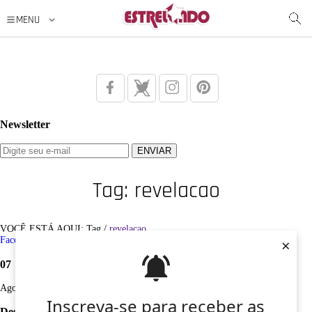
Newsletter
Tag: revelacao
VOCÊ ESTÁ AQUI: Tag /
revelacao
×
Facebook
Twitter
Google+
Instagram
Pinterest
07
Ago
Inscreva-se para receber as
Desculpe, não foi encontrado nenhum registro sobre: revelacao