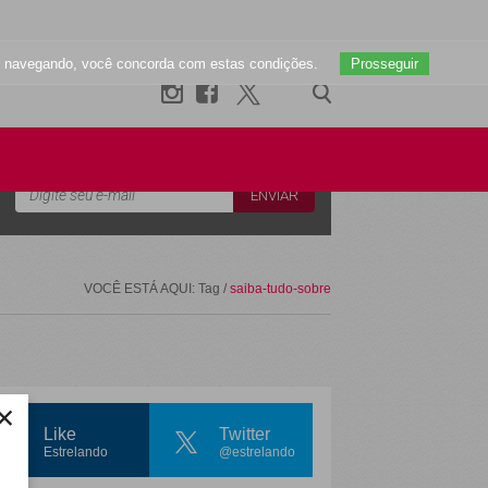
uar navegando, você concorda com estas condições.
Prosseguir
Newsletter
VOCÊ ESTÁ AQUI: Tag /
saiba-tudo-sobre
×
Like
Twitter
Estrelando
@estrelando