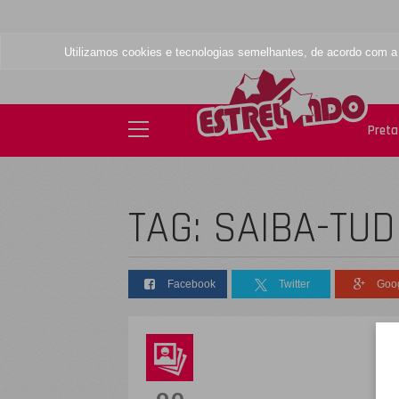
Utilizamos cookies e tecnologias semelhantes, de acordo com 
Preta 
TAG: SAIBA-TU
Facebook
Twitter
Goo
D
s