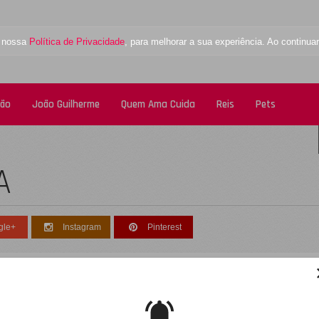
a nossa
Política de Privacidade
, para melhorar a sua experiência. Ao contin
tão
João Guilherme
Quem Ama Cuida
Reis
Pets
A
gle+
Instagram
Pinterest
esculpe, não foi encontrado nenhum registro
obre: sonia-lima