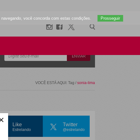
uar navegando, você concorda com estas condições.
Prosseguir
Newsletter
VOCÊ ESTÁ AQUI: Tag /
sonia-lima
×
Like
Twitter
Estrelando
@estrelando