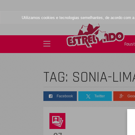
Utilizamos cookies e tecnologias semelhantes, de acordo com 
Faus
TAG: SONIA-LIM
Facebook
Twitter
Goo
D
s