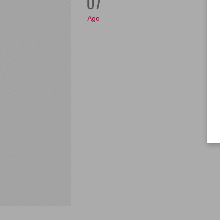
07
Ago