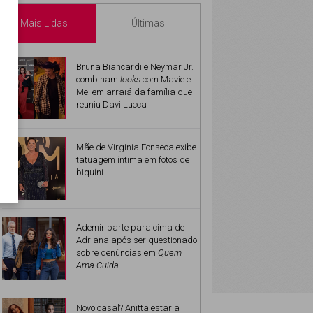
Mais Lidas
Últimas
Bruna Biancardi e Neymar Jr.
combinam
looks
com Mavie e
Mel em arraiá da família que
reuniu Davi Lucca
Mãe de Virginia Fonseca exibe
tatuagem íntima em fotos de
biquíni
Ademir parte para cima de
Adriana após ser questionado
sobre denúncias em
Quem
Ama Cuida
Novo casal? Anitta estaria