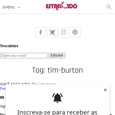
Newsletter
Tag: tim-burton
VOCÊ ESTÁ AQUI: Tag /
tim-burton
×
Facebook
Twitter
Google+
Instagram
Pinterest
08
Ago
Inscreva-se para receber as
Desculpe, não foi encontrado nenhum registro sobre: tim-burton