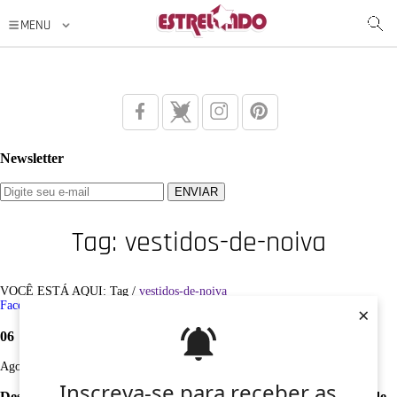
Newsletter
Tag: vestidos-de-noiva
VOCÊ ESTÁ AQUI: Tag /
vestidos-de-noiva
Facebook
Twitter
Google+
Instagram
Pinterest
×
06
Ago
Inscreva-se para receber as
Desculpe, não foi encontrado nenhum registro sobre: vestidos-de-