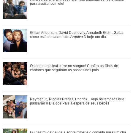
Veja o resumo dos capítulos de Cor...
para assistir com ele!
Adriana manda Iuri procurar o anel de Arthur. Veja o resumo
Gillian Anderson, David Duchovny, Annabeth Gish... Saiba
dos capítulos de Quem Ama Cuida
como estão os atores de
Arquivo X
hoje em dia
O talento musical corre no sangue! Confira os filhos de
O talento musical corre no sangue! Confira os filhos de
cantores que seguiram os passos dos p...
cantores que seguiram os passos dos pais
João Raul diz para Agrado que não está conseguindo
Neymar Jr., Nicolas Prattes, Endrick... Veja os famosos que
conviver com seu sucesso. Veja os resum...
passarão o Dia dos Pais à espera de seus bebês
Gulnaz muda de ideia sobre Omer e o convida para um chá.