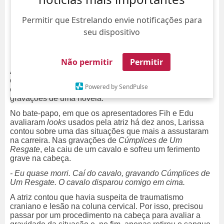
Permitir que Estrelando envie notificações para
seu dispositivo
Não permitir
Permitir
A vida de atriz não é fácil, e Larissa Manoela já
comprovou isso. Em entrevista ao canal
Diva Depressão
,
Powered by SendPulse
ela relembrou o acidente que sofreu durante as
gravações de uma novela.
No bate-papo, em que os apresentadores Fih e Edu
avaliaram
looks
usados pela atriz há dez anos, Larissa
contou sobre uma das situações que mais a assustaram
na carreira. Nas gravações de
Cúmplices de Um
Resgate
, ela caiu de um cavalo e sofreu um ferimento
grave na cabeça.
- Eu quase morri. Caí do cavalo, gravando Cúmplices de
Um Resgate. O cavalo disparou comigo em cima.
A atriz contou que havia suspeita de traumatismo
craniano e lesão na coluna cervical. Por isso, precisou
passar por um procedimento na cabeça para avaliar a