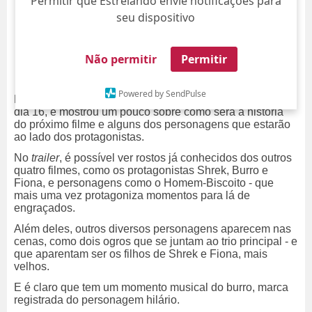
Permitir que Estrelando envie notificações para
seu dispositivo
Não permitir
Permitir
Powered by SendPulse
Está vindo aí!
Shrek 5
ganhou um
trailer
nesta terça-feira,
dia 16, e mostrou um pouco sobre como será a história
do próximo filme e alguns dos personagens que estarão
ao lado dos protagonistas.
No
trailer
, é possível ver rostos já conhecidos dos outros
quatro filmes, como os protagonistas Shrek, Burro e
Fiona, e personagens como o Homem-Biscoito - que
mais uma vez protagoniza momentos para lá de
engraçados.
Além deles, outros diversos personagens aparecem nas
cenas, como dois ogros que se juntam ao trio principal - e
que aparentam ser os filhos de Shrek e Fiona, mais
velhos.
E é claro que tem um momento musical do burro, marca
registrada do personagem hilário.