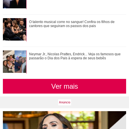
Anitta exibe look escolhido para nova turnê e detalhe no pé
O talento musical corre no sangue! Confira os filhos de
chama a atenção
cantores que seguiram os passos dos pais
Ariana Grande faz desabafo em show sobre decisão de
Neymar Jr., Nicolas Prattes, Endrick... Veja os famosos que
pausar a carreira: Não foi uma reação...
passarão o Dia dos Pais à espera de seus bebês
Ver mais