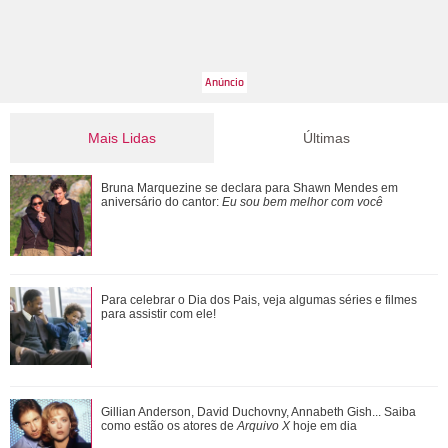
Mais Lidas
Últimas
Morre pai de Lionel Messi aos 68 anos de idade
Bruna Marquezine se declara para Shawn Mendes em
aniversário do cantor:
Eu sou bem melhor com você
Ana Castela responde recado de Zé Felipe em show: Um
Para celebrar o Dia dos Pais, veja algumas séries e filmes
goiano me mandou um abraço ontem
para assistir com ele!
Zé Felipe e Virgínia Fonseca aparecem juntos após
Gillian Anderson, David Duchovny, Annabeth Gish... Saiba
cirurgias das filhas e cantor brinca: Ta...
como estão os atores de
Arquivo X
hoje em dia