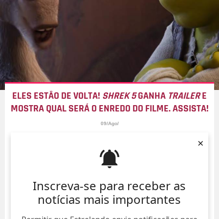
ELES ESTÃO DE VOLTA!
SHREK 5
GANHA
TRAILER
E
MOSTRA QUAL SERÁ O ENREDO DO FILME. ASSISTA!
09/Ago/
×
Inscreva-se para receber as
notícias mais importantes