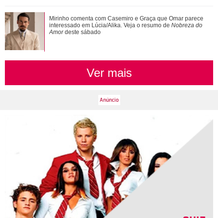
Veja tudo sobre a bariátrica e a evolução do corpo de Jojo
Mirinho comenta com Casemiro e Graça que Omar parece
Todynho
interessado em Lúcia/Alika. Veja o resumo de
Nobreza do
Amor
deste sábado
Ver mais