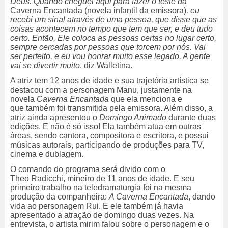
Deus. Quando cheguei aqui para fazer o teste da
Caverna Encantada (novela infantil da emissora)
, eu
recebi um sinal através de uma pessoa, que disse que as
coisas acontecem no tempo que tem que ser, e deu tudo
certo. Então, Ele coloca as pessoas certas no lugar certo,
sempre cercadas por pessoas que torcem por nós. Vai
ser perfeito, e eu vou honrar muito esse legado. A gente
vai se divertir muito
, diz Walletina.
A atriz tem 12 anos de idade e sua trajetória artística se
destacou com a personagem Manu, justamente na
novela
Caverna Encantada
que ela menciona e
que
também foi transmitida pela emissora. Além disso, a
atriz ainda apresentou o
Domingo Animado
durante duas
edições. E não é só isso! Ela também atua em outras
áreas, sendo cantora, compositora e escritora, e possui
músicas autorais, participando de produções para TV,
cinema e dublagem.
O comando do programa será divido com o
Theo Radicchi, mineiro de 11 anos de idade. E seu
primeiro trabalho na teledramaturgia foi na mesma
produção da companheira:
A Caverna Encantada
, dando
vida ao personagem Rui. E ele também já havia
apresentado a atração de domingo duas vezes. Na
entrevista, o artista mirim falou sobre o personagem e o