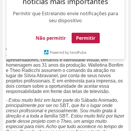
notícias mais importantes
Permitir que Estrelando envie notificações para
seu dispositivo
Não permitir
Permitir
O programa
Sábado Animado
, transmitido pelo
Powered by SendPulse
SBT
, inicia uma nova fase com mudanças nos
apresentadores, cenários e identidade visual, em
homenagem aos 31 anos da produção. Walletina Bonfim
e Theo Radicchi assumem o comando da atração no
lugar de Silvia Abravanel, por conta de seus novos
projetos profissionais. E em entrevista para imprensa, os
dois contam sobre a oportunidade de aceitar essa
responsabilidade em frente das telas de televisão.
- Estou muito feliz em fazer parte do
Sábado Animado
,
principalmente por ser no
SBT
, que foi o lugar onde
cresci profissional e pessoalmente. Sou muito grata à
direção e a toda a família
SBT
. Estou muito feliz por fazer
parte desse projeto com o Theo, um amigo muito
especial para mim. Acho que tudo acontece no tempo de