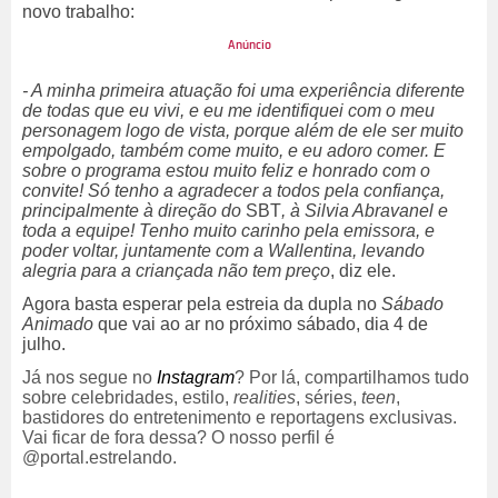
novo trabalho:
- A minha primeira atuação foi uma experiência diferente
de todas que eu vivi, e eu me identifiquei com o meu
personagem logo de vista, porque além de ele ser muito
empolgado, também come muito, e eu adoro comer. E
sobre o programa estou muito feliz e honrado com o
convite! Só tenho a agradecer a todos pela confiança,
principalmente à direção do
SBT
, à Silvia Abravanel e
toda a equipe! Tenho muito carinho pela emissora, e
poder voltar, juntamente com a Wallentina, levando
alegria para a criançada não tem preço
, diz ele.
Agora basta esperar pela estreia da dupla no
Sábado
Animado
que vai ao ar no próximo sábado, dia 4 de
julho.
Já nos segue no
Instagram
? Por lá, compartilhamos tudo
sobre celebridades, estilo,
realities
, séries,
teen
,
bastidores do entretenimento e reportagens exclusivas.
Vai ficar de fora dessa? O nosso perfil é
@portal.estrelando.