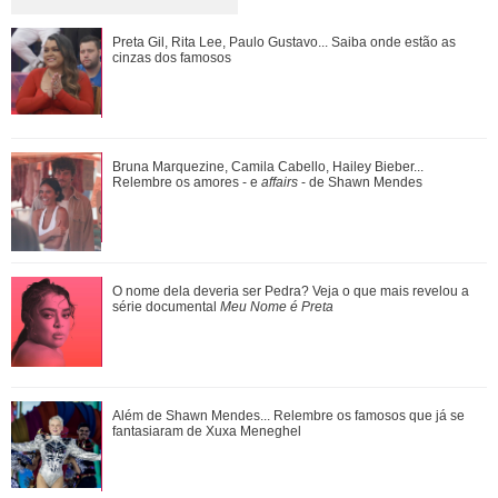
Preta Gil, Rita Lee, Paulo Gustavo... Saiba onde estão as
Preta Gil, Rita Lee, Paulo Gustavo... Saiba onde estão as
cinzas dos famosos
cinzas dos famosos
Agrado e Eduarda são prejudicadas pela proximidade com
Bruna Marquezine, Camila Cabello, Hailey Bieber...
João Raul. Saiba o que vai acontece...
Relembre os amores - e
affairs
- de Shawn Mendes
Fernanda Torres cantando, Kaká tentando dar estrela...
O nome dela deveria ser Pedra? Veja o que mais revelou a
Relembre os micos que famosos já pag...
série documental
Meu Nome é Preta
Pedro comemora o estado de saúde de Bruna. Confira o
Além de Shawn Mendes... Relembre os famosos que já se
que vai rolar neste sábado em Quem Ama...
fantasiaram de Xuxa Meneghel