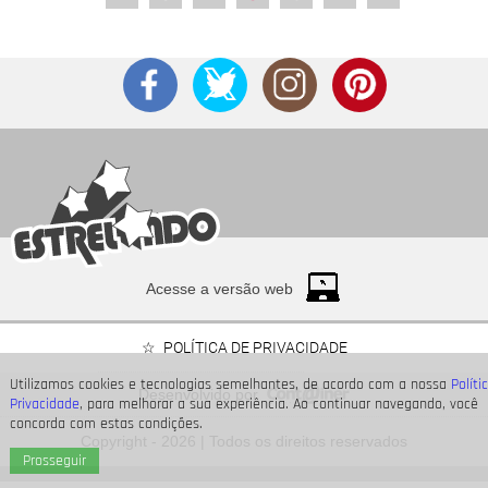
Acesse a versão web
POLÍTICA DE PRIVACIDADE
Utilizamos cookies e tecnologias semelhantes, de acordo com a nossa
Políti
Desenvolvido por
Privacidade
, para melhorar a sua experiência. Ao continuar navegando, você
concorda com estas condições.
Copyright - 2026 | Todos os direitos reservados
Prosseguir