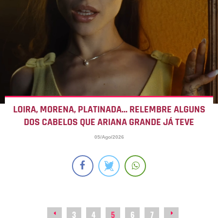
LOIRA, MORENA, PLATINADA... RELEMBRE ALGUNS
DOS CABELOS QUE ARIANA GRANDE JÁ TEVE
05/Ago/2026
3
4
5
6
7