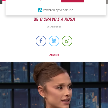
VANESSA GERBELLI, ADRIANA ESTEVES, EDUARDO
Powered by SendPulse
MOSCOVIS... VEJA UM ANTES E DEPOIS DO ELENCO
DE
O CRAVO E A ROSA
06/Ago/2026