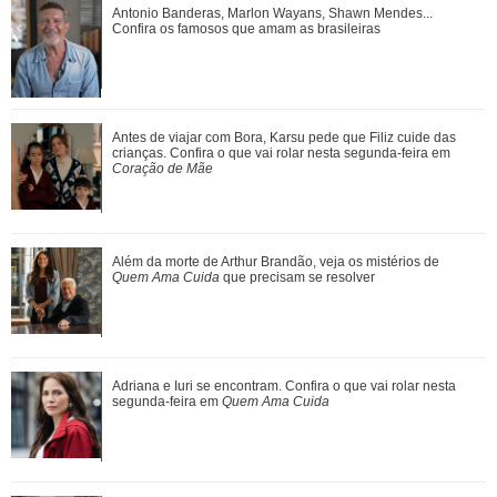
Antonio Banderas, Marlon Wayans, Shawn Mendes...
Antonio Banderas, Marlon Wayans, Shawn Mendes...
Confira os famosos que amam as brasileiras
Confira os famosos que amam as brasileiras
Agrado desabafa com Eduarda sobre sua decepção com
Antes de viajar com Bora, Karsu pede que Filiz cuide das
João Raul. Saiba o que vai acontecer em...
crianças. Confira o que vai rolar nesta segunda-feira em
Coração de Mãe
Jim Curtis, Brad Pitt, Justin Theroux... Relembre os amores
Além da morte de Arthur Brandão, veja os mistérios de
da vida de Jennifer Aniston
Quem Ama Cuida
que precisam se resolver
Além da morte de Arthur Brandão, veja os mistérios de
Adriana e Iuri se encontram. Confira o que vai rolar nesta
Quem Ama Cuida que precisam se resol...
segunda-feira em
Quem Ama Cuida