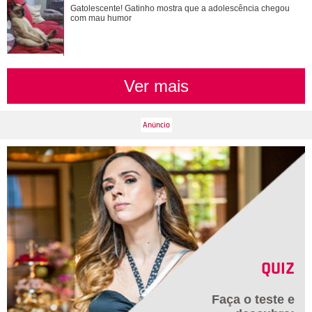
Gatolescente! Gatinho mostra que a adolescência chegou
Gatolescente! Gatinho mostra que a adolescência chegou
com mau humor
com mau humor
Ver mais
QUIZ
Faça o teste e