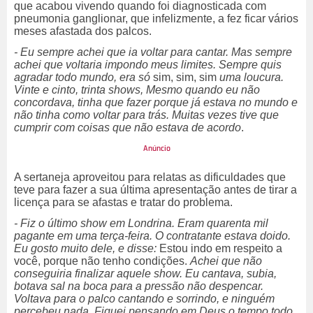
que acabou vivendo quando foi diagnosticada com
pneumonia ganglionar, que infelizmente, a fez ficar vários
meses afastada dos palcos.
- Eu sempre achei que ia voltar para cantar. Mas sempre
achei que voltaria impondo meus limites. Sempre quis
agradar todo mundo, era só
sim, sim, sim
uma loucura.
Vinte e cinto, trinta shows, Mesmo quando eu não
concordava, tinha que fazer porque já estava no mundo e
não tinha como voltar para trás. Muitas vezes tive que
cumprir com coisas que não estava de acordo
.
A sertaneja aproveitou para relatas as dificuldades que
teve para fazer a sua última apresentação antes de tirar a
licença para se afastas e tratar do problema.
- Fiz o último show em Londrina. Eram quarenta mil
pagante em uma terça-feira. O contratante estava doido.
Eu gosto muito dele, e disse:
Estou indo em respeito a
você, porque não tenho condições.
Achei que não
conseguiria finalizar aquele show. Eu cantava, subia,
botava sal na boca para a pressão não despencar.
Voltava para o palco cantando e sorrindo, e ninguém
percebeu nada. Fiquei pensando em Deus o tempo todo.