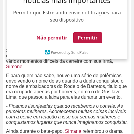
notícias mais importantes
Permitir que Estrelando envie notificações para
seu dispositivo
Não permitir
Permitir
Simaria acabou participando de uma entrevista para o
Powered by SendPulse
canal de
Ana Hickmann
no
YouTube
e acabou revelando
vários momentos difíceis da carreira com sua irmã,
Simone
.
E para quem não sabe, houve uma série de polêmicas
envolvendo o nome delas quando a dupla conquistou o
nome de embaixadoras do Rodeio de Barretos, título que
era ocupado apenas por homens, como o de Gusttavo
Lima, que passou a faixa para elas durante um evento.
- Ficamos lisonjeadas quando recebemos o convite. As
primeiras mulheres. Aconteceram muitas coisas incríveis
com a gente em relação a isso por sermos mulheres e
conquistamos lugares que nunca imaginamos conquistar.
Ainda durante o bate-papo,
Simaria
relembrou o drama