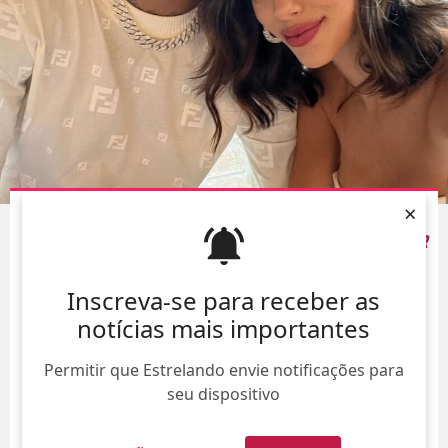
×
NAMORADA DE NEYMAR, BRUNA BIANCARDI
IRONIZA COMENTÁRIO DE QUE SERIA
BANCADA POR
HOMENS
Inscreva-se para receber as
07/Ago/
notícias mais importantes
Permitir que Estrelando envie notificações para
seu dispositivo