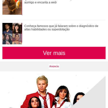
Irmak, Kivanç acaba revelando que Irmak ...
aumigo e encanta a
web
Conheça famosos que já falaram sobre o diagnóstico de
altas habilidades ou superdotação
Ver mais