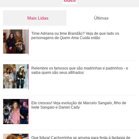
Mais Lidas
Últimas
Ele cresceu! Veja evolução de Marcelo Sangalo, filho de
Time Adriana ou time Brandão? Veja de que lado os
Ivete Sangalo e Daniel Cady
personagens de
Quem Ama Cuida
estão
Ratinho se envolve em polêmica após falar sobre aparência
Relembre os famosos que são madrinhas e padrinhos - e
do cantor Tiago, da dupla com Hu...
saiba quem são seus afilhados
Confira vezes em que Gaby Amarantos mostrou que não
Ele cresceu! Veja evolução de Marcelo Sangalo, filho de
tem medo de falar o que pensa
Ivete Sangalo e Daniel Cady
Durante uma conversa com Filiz sobre o ex-marido de
Que fofura! Cachorrinha se arruma para festa à fantasia de