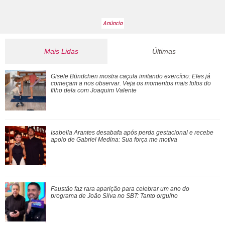
Mais Lidas
Últimas
Lionel Messi desembarca em cidade natal após morte do
Gisele Bündchen mostra caçula imitando exercício:
Eles já
pai
começam a nos observar
. Veja os momentos mais fofos do
filho dela com Joaquim Valente
Bruna Marquezine se declara para Shawn Mendes em
Isabella Arantes desabafa após perda gestacional e recebe
aniversário do cantor: Eu sou bem melhor co...
apoio de Gabriel Medina:
Sua força me motiva
Para celebrar o Dia dos Pais, veja algumas séries e filmes
Faustão faz rara aparição para celebrar um ano do
para assistir com ele!
programa de João Silva no
SBT: Tanto orgulho