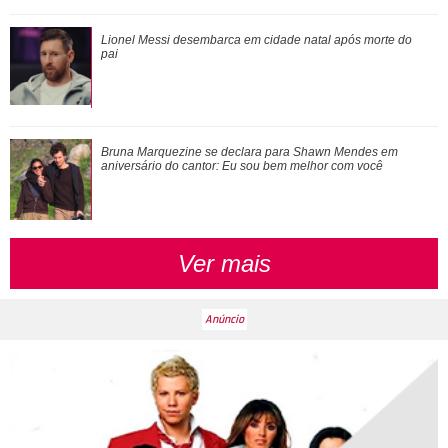
Ariana Grande faz desabafo em show sobre decisão de
Lionel Messi desembarca em cidade natal após morte do
pausar a carreira: Não foi uma reação...
pai
Herança, cinebiografia, relatos de familiares... Relembre as
Bruna Marquezine se declara para Shawn Mendes em
polêmicas póstumas de Whitney...
aniversário do cantor:
Eu sou bem melhor com você
Ver mais