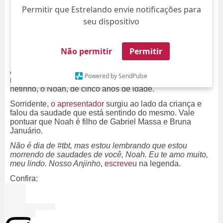
Permitir que Estrelando envie notificações para
seu dispositivo
Não permitir
Permitir
Avô coruja? Temos! Ratinho novamente encantou as
Powered by SendPulse
redes sociais ao compartilhar um novo clique ao lado do
netinho, o Noah, de cinco anos de idade.
Sorridente,
o apresentador
surgiu ao lado da criança e
falou da saudade que está sentindo do mesmo. Vale
pontuar que Noah é filho de Gabriel Massa e Bruna
Januário.
Não é dia de #tbt, mas estou lembrando que estou
morrendo de saudades de você, Noah. Eu te amo muito,
meu lindo. Nosso Anjinho
,
escreveu
na legenda.
Confira: