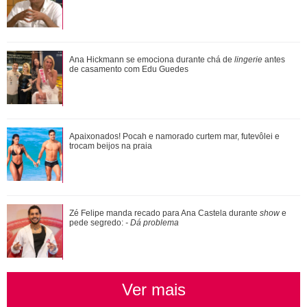
Pyong Lee e Natália Nasser se casam e compartilham
Ana Hickmann se emociona durante chá de
lingerie
antes
ensaio na neve: Presente mais lindo que a...
de casamento com Edu Guedes
Bruna Biancardi vai disfarçada para 25 de março enquanto
Apaixonados! Pocah e namorado curtem mar, futevôlei e
prepara festa junina fora de époc...
trocam beijos na praia
Bruna Marquezine comemora 31 anos e ganha declaração
Zé Felipe manda recado para Ana Castela durante
show
e
de marido de Sasha Meneghel: Cunhada d...
pede segredo:
- Dá problema
Ver mais