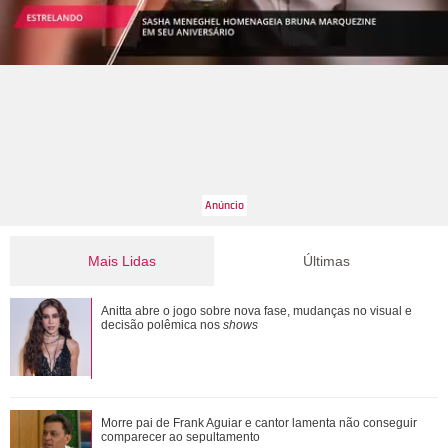
Mais Lidas
Últimas
Apaixonados! Pocah e namorado curtem mar, futevôlei e
Anitta abre o jogo sobre nova fase, mudanças no visual e
trocam beijos na praia
decisão polêmica nos
shows
Morre pai de Frank Aguiar e cantor lamenta não conseguir
Morre pai de Frank Aguiar e cantor lamenta não conseguir
comparecer ao sepultamento
comparecer ao sepultamento