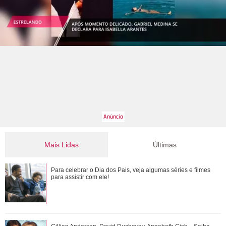
Mais Lidas
Últimas
Gulnaz muda de ideia sobre Omer e o convida para um chá.
Para celebrar o Dia dos Pais, veja algumas séries e filmes
Veja o resumo dos capítulos de Cor...
para assistir com ele!