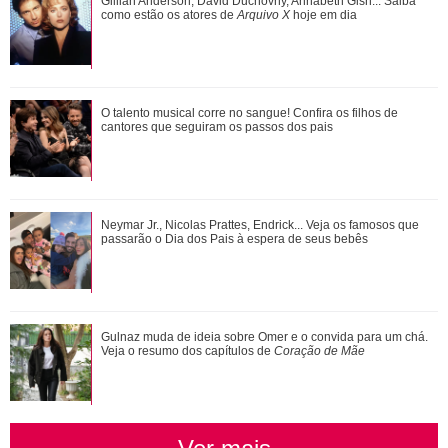
Adriana manda Iuri procurar o anel de Arthur. Veja o resumo
Gillian Anderson, David Duchovny, Annabeth Gish... Saiba
dos capítulos de Quem Ama Cuida
como estão os atores de
Arquivo X
hoje em dia
O talento musical corre no sangue! Confira os filhos de
O talento musical corre no sangue! Confira os filhos de
cantores que seguiram os passos dos p...
cantores que seguiram os passos dos pais
João Raul diz para Agrado que não está conseguindo
Neymar Jr., Nicolas Prattes, Endrick... Veja os famosos que
conviver com seu sucesso. Veja os resum...
passarão o Dia dos Pais à espera de seus bebês
Gulnaz muda de ideia sobre Omer e o convida para um chá.
Veja o resumo dos capítulos de
Coração de Mãe