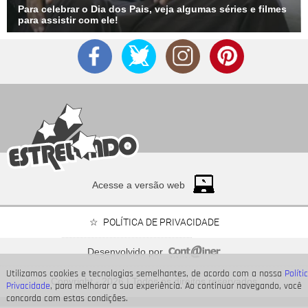
Para celebrar o Dia dos Pais, veja algumas séries e filmes
para assistir com ele!
Acesse a versão web
POLÍTICA DE PRIVACIDADE
Desenvolvido por
Neymar Jr., Nicolas Prattes, Endrick... Veja os famosos
Utilizamos cookies e tecnologias semelhantes, de acordo com a nossa
Políti
que passarão o Dia dos Pais à espera de seus bebês
Copyright - 2026 | Todos os direitos reservados
Privacidade
, para melhorar a sua experiência. Ao continuar navegando, você
concorda com estas condições.