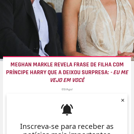
MEGHAN MARKLE REVELA FRASE DE FILHA COM
PRÍNCIPE HARRY QUE A DEIXOU SURPRESA:
- EU ME
VEJO EM VOCÊ
05/Ago/
×
Inscreva-se para receber as