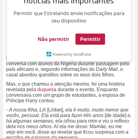
notícias mais importantes
Permitir que Estrelando envie notificações para
seu dispositivo
Não permitir
Permitir
Powered by SendPulse
Meghan Markle e Príncipe Harry participaram de uma
conversa com alunos da Nigéria durante passagem pelo
país africano e, segundo informações do
Daily Mail
, o
casal abordou questões sobre os seus dois filhos.
Mas, o que chamou a atenção mesmo, foi uma história
revelada pela
duquesa
durante o evento. Enquanto
conversava com um grupo de estudantes, a esposa de
Príncipe Harry contou:
-
A nossa filha, Lili
[Lilibet]
,
ela é muito, muito menor que
vocês, pessoal. Ela está para fazer três anos
[de idade]
e,
há algumas semanas, ela olhou para mim e viu o reflexo
dela nos meus olhos. Aí ela me disse:
Mamãe, eu me
vejo em você, disse ao revelar que ficou surpresa com a
escolha de palavras da pequena.