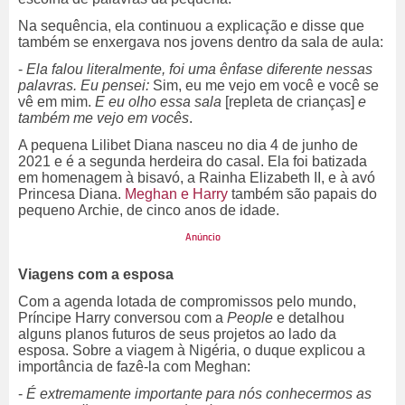
Na sequência, ela continuou a explicação e disse que
também se enxergava nos jovens dentro da sala de aula:
-
Ela falou literalmente, foi uma ênfase diferente nessas
palavras. Eu pensei:
Sim, eu me vejo em você e você se
vê em mim.
E eu olho essa sala
[repleta de crianças]
e
também me vejo em vocês
.
A pequena Lilibet Diana nasceu no dia 4 de junho de
2021 e é a segunda herdeira do casal. Ela foi batizada
em homenagem à bisavó, a Rainha Elizabeth II, e à avó
Princesa Diana.
Meghan e Harry
também são papais do
pequeno Archie, de cinco anos de idade.
Viagens com a esposa
Com a agenda lotada de compromissos pelo mundo,
Príncipe Harry conversou com a
People
e detalhou
alguns planos futuros de seus projetos ao lado da
esposa. Sobre a viagem à Nigéria, o duque explicou a
importância de fazê-la com Meghan:
-
É extremamente importante para nós conhecermos as