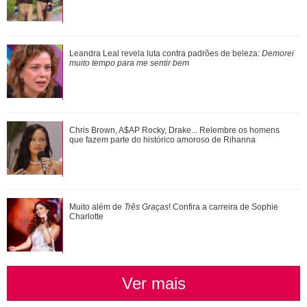
Agrado e Eduarda são prejudicadas pela proximidade com
Leandra Leal revela luta contra padrões de beleza:
Demorei
João Raul. Saiba o que vai acontece...
muito tempo para me sentir bem
Ana Rosa celebra volta às novelas após 10 anos e fala da
Chris Brown, A$AP Rocky, Drake... Relembre os homens
amizade com Dedé Santana
que fazem parte do histórico amoroso de Rihanna
Xuxa Meneghel, Angélica, Eliana... Veja um antes e depois
Muito além de
Três Graças
! Confira a carreira de Sophie
das antigas apresentadoras infanti...
Charlotte
Ver mais