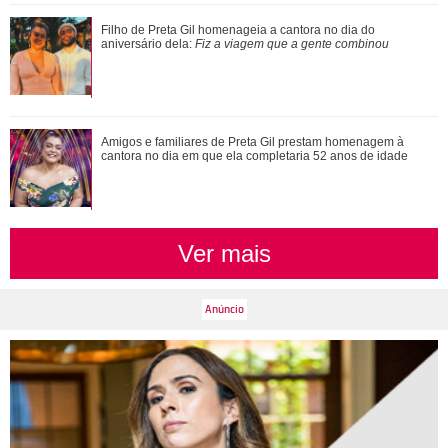
Reagiu com Uau?! Vini Jr. teria curtido e interagido em foto
Filho de Preta Gil homenageia a cantora no dia do
de atriz, diz colunista
aniversário dela:
Fiz a viagem que a gente combinou
Amigos e familiares de Preta Gil prestam homenagem à
cantora no dia em que ela completaria 52 anos de idade
Ver mais