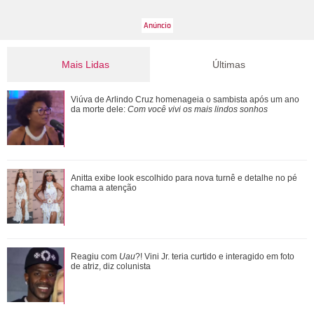
Mais Lidas
Últimas
Luciana Gimenez mostra seu apartamento em São Paulo
Viúva de Arlindo Cruz homenageia o sambista após um ano
pela primeira vez
da morte dele:
Com você vivi os mais lindos sonhos
João Raul inventa para Agrado que não está conseguindo
Anitta exibe look escolhido para nova turnê e detalhe no pé
conviver com seu sucesso, e termina...
chama a atenção
Rafael Cardoso agradece apoio da família após internação
Reagiu com
Uau
?! Vini Jr. teria curtido e interagido em foto
e desabafa: Escolho seguir com q...
de atriz, diz colunista