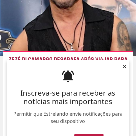
ZEZÉ DI CAMARGO DESABAFA APÓS VIAJAR PARA
×
PRIMEIRO
SHOW
APÓS NASCIMENTO DE CLARA:
CORAÇÃO APERTADO
08/Ago/
Inscreva-se para receber as
notícias mais importantes
Permitir que Estrelando envie notificações para
seu dispositivo