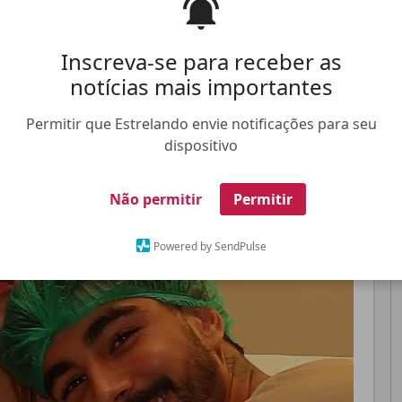
u na maternida com seis centímetros de dilatação
Inscreva-se para receber as
notícias mais importantes
Pinterest
Whatsapp
Permitir que Estrelando envie notificações para seu
dispositivo
FALE CONOSCO
ANUNCIE NO ESTRELANDO
TRABALHE N
Não permitir
Permitir
Powered by SendPulse