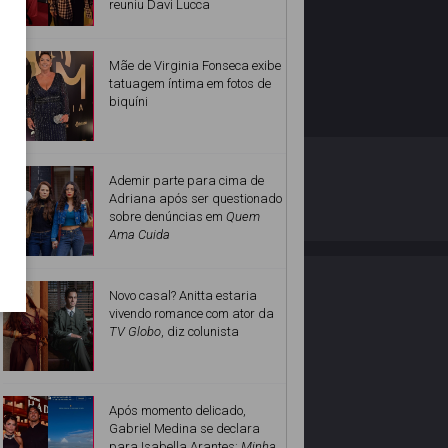
reuniu Davi Lucca
Mãe de Virginia Fonseca exibe
tatuagem íntima em fotos de
biquíni
O ESTRELANDO
POLÍTICA DE PRIVACIDADE
Ademir parte para cima de
Adriana após ser questionado
sobre denúncias em
Quem
Desenvolvido por
Ama Cuida
Novo casal? Anitta estaria
vivendo romance com ator da
TV Globo
, diz colunista
Após momento delicado,
Gabriel Medina se declara
para Isabella Arantes:
Minha