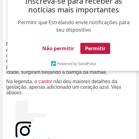
Inscreva-se para receber as
notícias mais importantes
Permitir que Estrelando envie notificações para
seu dispositivo
Maluma vai ser papai de dois! No último domingo, da 10,
Não permitir
Permitir
o cantor colombiano surpreendeu ao compartilhar um
clique anunciando a segunda gravidez da
namorada, Susana Gomez. Na imagem, ele e a
Powered by SendPulse
primogênita do casal,
Paris
, de dois anos de
idade, surgiram beijando a barriga da mamãe.
Na legenda,
o cantor
não deu maiores detalhes da
gestação, apenas adicionado um coração azul. Veja
abaixo: