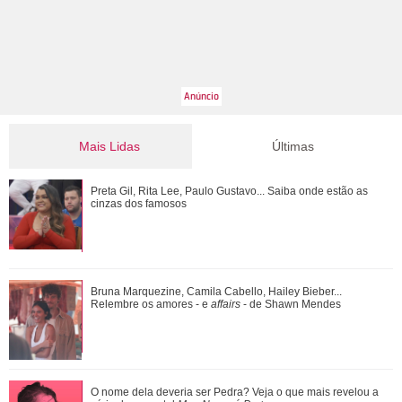
Mais Lidas
Últimas
Bruna Marquezine, Camila Cabello, Hailey Bieber...
Preta Gil, Rita Lee, Paulo Gustavo... Saiba onde estão as
Relembre os amores - e affairs - de Shawn ...
cinzas dos famosos
O nome dela deveria ser Pedra? Veja o que mais revelou a
Bruna Marquezine, Camila Cabello, Hailey Bieber...
série documental Meu Nome é Preta
Relembre os amores - e
affairs
- de Shawn Mendes
Ariana Grande anuncia pausa na carreira após críticas ao
O nome dela deveria ser Pedra? Veja o que mais revelou a