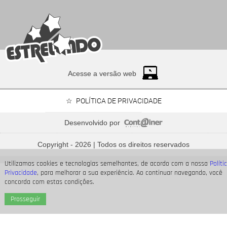
Acesse a versão web
POLÍTICA DE PRIVACIDADE
Desenvolvido por
Bruna Marquezine, Camila Cabello, Hailey Bieber...
Relembre os amores - e
Copyright - 2026 | Todos os direitos reservados
affairs
- de Shawn Mendes
Utilizamos cookies e tecnologias semelhantes, de acordo com a nossa
Políti
Privacidade
, para melhorar a sua experiência. Ao continuar navegando, você
concorda com estas condições.
Prosseguir