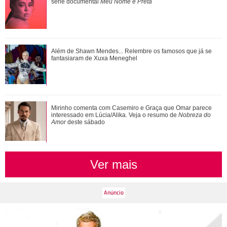
corpo
série documental
Meu Nome é Preta
Ariana Grande faz desabafo em show sobre decisão de
Além de Shawn Mendes... Relembre os famosos que já se
pausar a carreira: Não foi uma reação...
fantasiaram de Xuxa Meneghel
Além de Shawn Mendes... Relembre os famosos que já se
Mirinho comenta com Casemiro e Graça que Omar parece
fantasiaram de Xuxa Meneghel
interessado em Lúcia/Alika. Veja o resumo de
Nobreza do
Amor
deste sábado
Ver mais