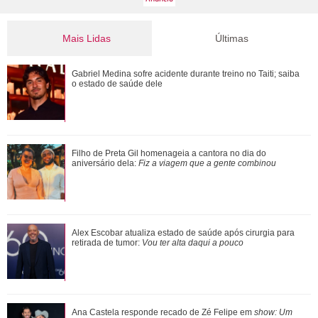
Mais Lidas
Últimas
Alex Escobar atualiza estado de saúde após cirurgia para
Gabriel Medina sofre acidente durante treino no Taiti; saiba
retirada de tumor: Vou ter alta da...
o estado de saúde dele
Adriana fica sabendo por Pedro, Cléber e André que a
Filho de Preta Gil homenageia a cantora no dia do
promotoria acatou as denúncias de Sue...
aniversário dela:
Fiz a viagem que a gente combinou
Ariana Grande anuncia pausa na carreira após críticas ao
Alex Escobar atualiza estado de saúde após cirurgia para
corpo
retirada de tumor:
Vou ter alta daqui a pouco
Neymar Jr. brinca com Bruna Biancardi durante quadrilha e
Ana Castela responde recado de Zé Felipe em
show: Um