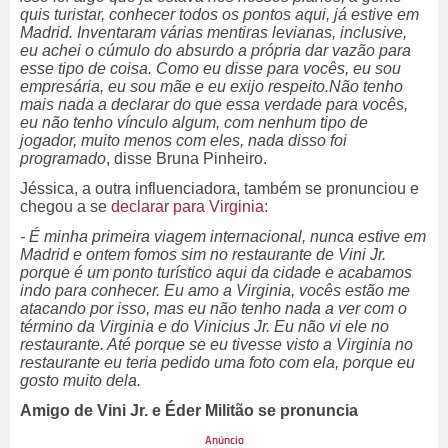
quis turistar, conhecer todos os pontos aqui, já estive em
Madrid. Inventaram várias mentiras levianas, inclusive,
eu achei o cúmulo do absurdo a própria dar vazão para
esse tipo de coisa. Como eu disse para vocês, eu sou
empresária, eu sou mãe e eu exijo respeito.Não tenho
mais nada a declarar do que essa verdade para vocês,
eu não tenho vínculo algum, com nenhum tipo de
jogador, muito menos com eles, nada disso foi
programado
, disse Bruna Pinheiro.
Jéssica, a outra influenciadora, também se pronunciou e
chegou a se
declarar para Virginia
:
- É minha primeira viagem internacional, nunca estive em
Madrid e ontem fomos sim no restaurante de Vini Jr.
porque é um ponto turístico aqui da cidade e acabamos
indo para conhecer. Eu amo a Virginia, vocês estão me
atacando por isso, mas eu não tenho nada a ver com o
término da Virginia e do Vinicius Jr. Eu não vi ele no
restaurante. Até porque se eu tivesse visto a Virginia no
restaurante eu teria pedido uma foto com ela, porque eu
gosto muito dela.
Amigo de Vini Jr. e Éder Militão se pronuncia