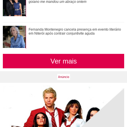
cena viraliza; assista!
goiano me mandou um abraço ontem
Fernanda Montenegro cancela presença em evento literário
em Niterói após contrair conjuntivite aguda
Ver mais