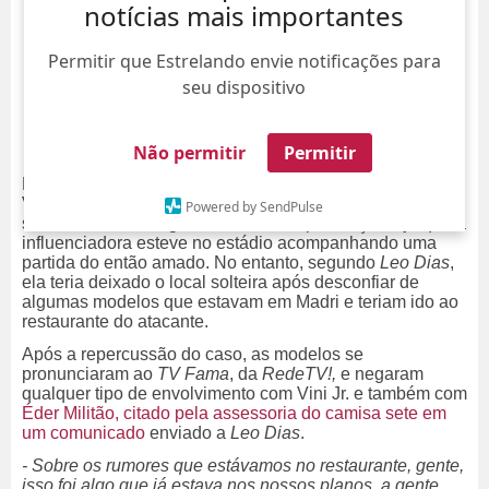
notícias mais importantes
Permitir que Estrelando envie notificações para
seu dispositivo
Não permitir
Permitir
Na sexta-feira, dia 15, o fim do relacionamento de
Virginia Fonseca e Vini Jr. tomou conta das redes
Powered by SendPulse
sociais. O assunto gerou diversas especulações, já que a
influenciadora esteve no estádio acompanhando uma
partida do então amado. No entanto, segundo
Leo Dias
,
ela teria deixado o local solteira após desconfiar de
algumas modelos que estavam em Madri e teriam ido ao
restaurante do atacante.
Após a repercussão do caso, as modelos se
pronunciaram ao
TV Fama
, da
RedeTV!,
e negaram
qualquer tipo de envolvimento com Vini Jr. e também com
Éder Militão, citado pela assessoria do camisa sete em
um comunicado
enviado a
Leo Dias
.
- Sobre os rumores que estávamos no restaurante, gente,
isso foi algo que já estava nos nossos planos, a gente