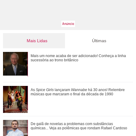
Mais Lidas
Últimas
Jojo Todynho faz novo procedimento estético para definir
Mais um nome acaba de ser adicionado! Conheça a linha
pernas: Muito realizada
sucessória ao trono britânico
Entenda a dinâmica do NCT e relembre quem já fez parte
As
Spice Girls
lançaram
Wannabe
há 30 anos! Relembre
grupo de K-Pop
músicas que marcaram o final da década de 1990
Ariana Grande anuncia pausa na carreira após críticas ao
De galã de novelas a problemas com substâncias
corpo
químicas... Veja as polêmicas que rondam Rafael Cardoso