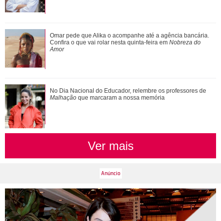
Agrado e Eduarda são prejudicadas pela proximidade com
Omar pede que Alika o acompanhe até a agência bancária.
João Raul. Saiba o que vai acontece...
Confira o que vai rolar nesta quinta-feira em
Nobreza do
Amor
No Dia Nacional do Educador, relembre os professores de
Malhação
que marcaram a nossa memória
Ver mais