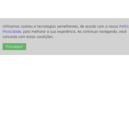
Utilizamos cookies e tecnologias semelhantes, de acordo com a nossa
Políti
Privacidade
, para melhorar a sua experiência. Ao continuar navegando, você
concorda com estas condições.
Prosseguir