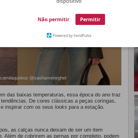
dispositivo
Não permitir
Permitir
Powered by SendPulse
camilaqueiroz-@sashameneghel
ém das baixas temperaturas, essa época do ano traz
s tendências. De cores clássicas a peças coringas,
 e inspirar com os seus
looks
para a estação.
ipos, as calças nunca deixam de ser um item
e. Além de cobrirem as pernas por completo, podem