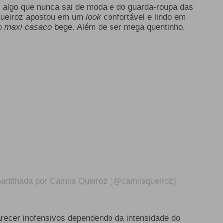
 algo que nunca sai de moda e do guarda-roupa das
 Queiroz apostou em um
look
confortável e
lindo
em
o
maxi casaco
bege. Além de ser mega quentinho,
rtilhada por Camila Queiroz (@camilaqueiroz)
recer inofensivos dependendo da intensidade do