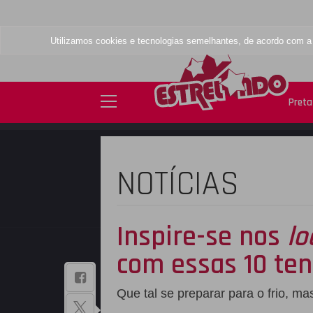
Utilizamos cookies e tecnologias semelhantes, de acordo com 
Preta 
NOTÍCIAS
Inspire-se nos
lo
com essas 10 ten
BAIXE NOSSO
Que tal se preparar para o frio, m
APLICATIVO