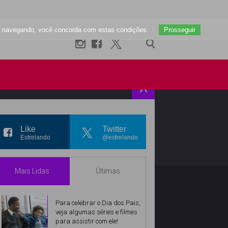
uar navegando, você concorda com estas condições.
Prosseguir
X
R
INSTAGRAM
Like
Twitter
Estrelando
@estrelando
Mais Lidas
Últimas
Para celebrar o Dia dos Pais,
veja algumas séries e filmes
para assistir com ele!