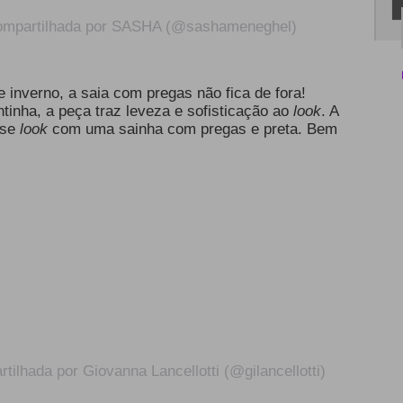
ompartilhada por SASHA (@sashameneghel)
inverno, a saia com pregas não fica de fora!
nha, a peça traz leveza e sofisticação ao
look
. A
sse
look
com uma sainha com pregas e preta. Bem
ilhada por Giovanna Lancellotti (@gilancellotti)