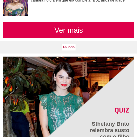
cantora no dia em que ela completaria 52 anos de idade
Ver mais
QUIZ
Sthefany Brito
relembra susto
com o filho