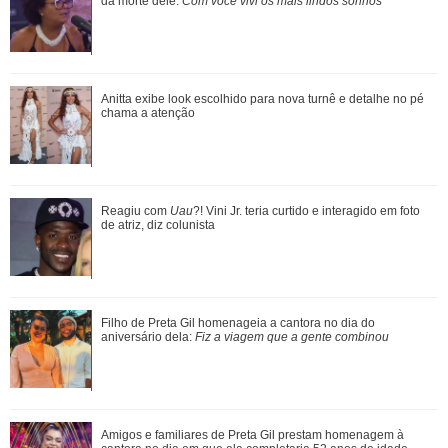
pela primeira vez
da morte dele:
Com você vivi os mais lindos sonhos
João Raul inventa para Agrado que não está conseguindo
Anitta exibe look escolhido para nova turnê e detalhe no pé
conviver com seu sucesso, e termina...
chama a atenção
Rafael Cardoso agradece apoio da família após internação
Reagiu com
Uau
?! Vini Jr. teria curtido e interagido em foto
e desabafa: Escolho seguir com q...
de atriz, diz colunista
Reagiu com Uau?! Vini Jr. teria curtido e interagido em foto
Filho de Preta Gil homenageia a cantora no dia do
de atriz, diz colunista
aniversário dela:
Fiz a viagem que a gente combinou
Amigos e familiares de Preta Gil prestam homenagem à