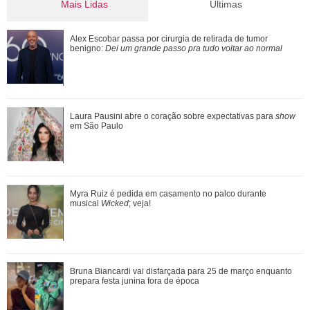
Mais Lidas
Últimas
Verdadeiras xérox! Confira mães e filhas famosas que são
Alex Escobar passa por cirurgia de retirada de tumor
super parecidas
benigno:
Dei um grande passo pra tudo voltar ao normal
Mariana Rios revela perda gestacional após engravidar
Laura Pausini abre o coração sobre expectativas para
show
naturalmente
em São Paulo
Ele cresceu! Veja evolução de Marcelo Sangalo, filho de
Myra Ruiz é pedida em casamento no palco durante
Ivete Sangalo e Daniel Cady
musical
Wicked
; veja!
Cristiano Ronaldo deixa comentário exaltando a noiva em
Bruna Biancardi vai disfarçada para 25 de março enquanto
vídeo de Márcia Goldschmidt; enten...
prepara festa junina fora de época