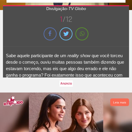
Divulgação-
TV Globo
1
/12
Sabe aquele participante de um
reality show
que você torceu
desde o começo, ouviu muitas pessoas também dizendo que
estavam torcendo, mas eis que algo deu errado e ele não
ganha o programa? Foi exatamente isso que aconteceu com
os participantes desta galeria. Babu Santana passou por nove
paredões antes de ser eliminado no décimo, já na final do
BBB20
. O ator foi ficando cada vez mais forte e querido pelas
pessoas de dentro e de fora da casa, mas perdeu a disputa
Leia mais
contra Thelma e Rafa, que ficaram em primeiro e segundo
lugar na competição, respectivamente. Foi quase, né? A
seguir, veja mais participantes que nadaram, nadaram, e
morreram na praia!