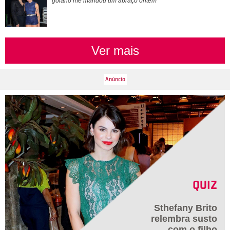
goiano me mandou um abraço ontem
Ver mais
QUIZ
Sthefany Brito
relembra susto
com o filho