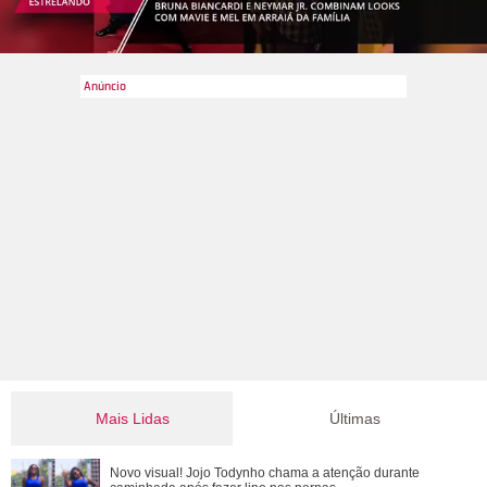
Mais Lidas
Últimas
Alex Escobar atualiza estado de saúde após cirurgia para
Novo visual! Jojo Todynho chama a atenção durante