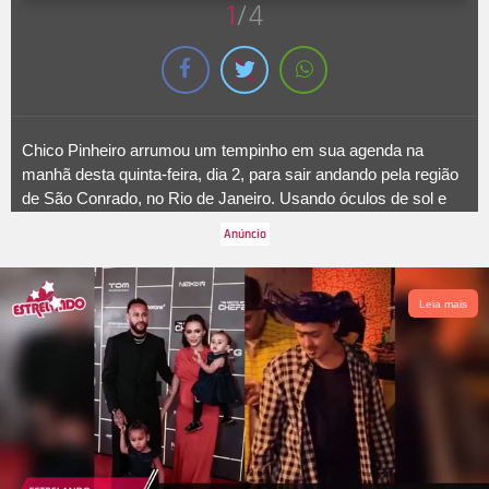
1
/4
Chico Pinheiro arrumou um tempinho em sua agenda na
manhã desta quinta-feira, dia 2, para sair andando pela região
de São Conrado, no Rio de Janeiro. Usando óculos de sol e
um
look all black
, o jornalista colocou até um óculos de sol
para sair de casa...
Leia mais