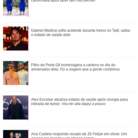
retirada de tumor: Vou ter alta da...
caminhada após fazer lipo nas pernas
Adriana fica sabendo por Pedro, Cléber e André que a
Gabriel Medina sofre acidente durante treino no Taiti; saiba
promotoria acatou as denúncias de Sue...
o estado de saúde dele
Ariana Grande anuncia pausa na carreira após críticas ao
Filho de Preta Gil homenageia a cantora no dia do
corpo
aniversário dela:
Fiz a viagem que a gente combinou
Neymar Jr. brinca com Bruna Biancardi durante quadrilha e
Alex Escobar atualiza estado de saúde após cirurgia para
cena viraliza; assista!
retirada de tumor:
Vou ter alta daqui a pouco
Ana Castela responde recado de Zé Felipe em
show: Um