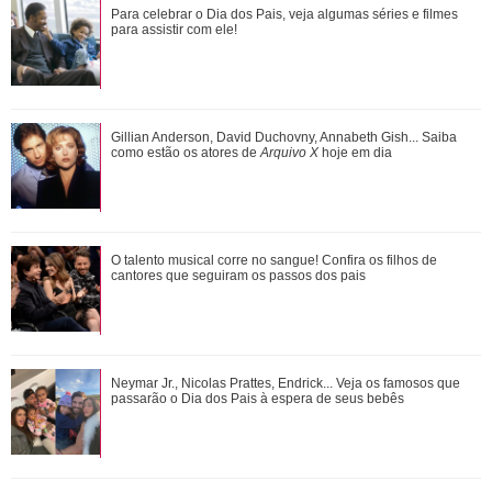
Gulnaz muda de ideia sobre Omer e o convida para um chá.
Para celebrar o Dia dos Pais, veja algumas séries e filmes
Veja o resumo dos capítulos de Cor...
para assistir com ele!
Adriana manda Iuri procurar o anel de Arthur. Veja o resumo
Gillian Anderson, David Duchovny, Annabeth Gish... Saiba
dos capítulos de Quem Ama Cuida
como estão os atores de
Arquivo X
hoje em dia
O talento musical corre no sangue! Confira os filhos de
O talento musical corre no sangue! Confira os filhos de
cantores que seguiram os passos dos p...
cantores que seguiram os passos dos pais
João Raul diz para Agrado que não está conseguindo
Neymar Jr., Nicolas Prattes, Endrick... Veja os famosos que
conviver com seu sucesso. Veja os resum...
passarão o Dia dos Pais à espera de seus bebês