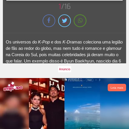
1
/16
Os universos do
K-Pop
e dos
K-Dramas
coleciona uma legião
de fãs ao redor do globo, mas nem tudo é romance e
glamour
na Coreia do Sul, pois muitas celebridades já deram muito o
que falar. Um exemplo disso é Byun Baekhyun, nascido dia 6
de maio de 1992, um dos integrantes do grupo de
K-Pop EXO
.
Ele se envolveu em uma baita polêmica após dar uma
declaração para uma fã:
- Muitas pessoas dizem que são
depressivas. Se eu puder expressar meus pensamentos, eu
Leia mais
não sei o motivo das pessoas serem depressivas, ou ter
insônia, para ser honesto. Não estou criticando. Eu sei que
não posso te forçar a ter apenas bons pensamentos, mas
existem pessoas ao seu redor. Você tem amigos, você tem a
mim e aos membros do grupo. Espero que todos sempre
tenham um sorriso em seus rostos quando olham para nós.