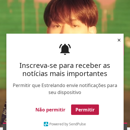
×
Inscreva-se para receber as
notícias mais importantes
Permitir que Estrelando envie notificações para
seu dispositivo
Não permitir
Permitir
Powered by SendPulse
Divulgação