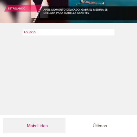
Ela não encarou o discurso do astro positivamente e revelou
desconforto em relação à conversa. Mais tarde, por meio de
suas redes sociais, o astro pediu desculpas pelo ocorrido:
Para ser honesto, eu tenho ficado com medo da depressão
ultimamente e estava em um estado hiper sensível. Então no
show eu conversei bastante com aquela fã e fiquei
preocupado. Eu fiquei com medo de repente. Era para que eu
fizesse aquela fã feliz e aquele evento era para ser cheio de
alegria, e de repente eu senti o peso do que ela me disse. Meu
coração ficou em disparada quando a fã ia embora, e eu não
pude falar com ela de novo. Eu queria confortá-la com apenas
uma palavra a mais, então naquele momento, eu queria
rapidamente dizer alguma coisa e sentia que minhas palavras
pudessem ajudar. Eu acho que estava perdido.
Confira outras
polêmicas de artistas sul-coreanos a seguir!
Mais Lidas
Últimas