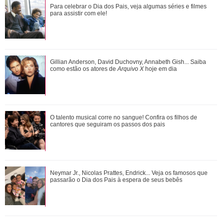
Gulnaz muda de ideia sobre Omer e o convida para um chá.
Para celebrar o Dia dos Pais, veja algumas séries e filmes
Veja o resumo dos capítulos de Cor...
para assistir com ele!
Adriana manda Iuri procurar o anel de Arthur. Veja o resumo
Gillian Anderson, David Duchovny, Annabeth Gish... Saiba
dos capítulos de Quem Ama Cuida
como estão os atores de
Arquivo X
hoje em dia
O talento musical corre no sangue! Confira os filhos de
O talento musical corre no sangue! Confira os filhos de
cantores que seguiram os passos dos p...
cantores que seguiram os passos dos pais
João Raul diz para Agrado que não está conseguindo
Neymar Jr., Nicolas Prattes, Endrick... Veja os famosos que
conviver com seu sucesso. Veja os resum...
passarão o Dia dos Pais à espera de seus bebês