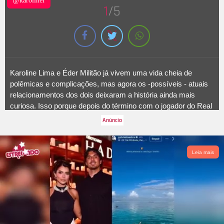
@karolinel
1
/5
Karoline Lima e Éder Militão já vivem uma vida cheia de
polêmicas e complicações, mas agora os -possíveis - atuais
relacionamentos dos dois deixaram a história ainda mais
curiosa. Isso porque depois do término com o jogador do Real
Madrid,
Karol
se envolveu com algumas pessoas, mas no
final de 2023 ela assumiu seu namoro com Léo Pereira,
também atleta de futebol. Até aí, tudo estava indo bem, mas
uma suposta
affair
foi apontada para seu ex: Tainá Castro, que
Leia mais
também já foi casada com o zagueiro do Flamengo. Entenda
melhor essa história a seguir!