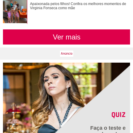
Pais de três! Veja o que Zé Felipe e Virginia Fonseca já
Apaixonada pelos filhos! Confira os melhores momentos de
Virginia Fonseca como mãe
falaram sobre a guarda das crian�...
Ver mais
QUIZ
Faça o teste e