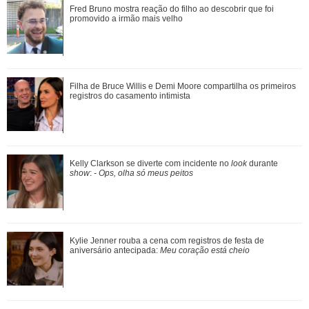
Mais de 20 anos após divórcio, Jennifer Aniston e Brad Pitt
Fred Bruno mostra reação do filho ao descobrir que foi
estariam se reaproximando, diz ...
promovido a irmão mais velho
Relacionamento com Alice Carvalho e mais.... Veja o que
Filha de Bruce Willis e Demi Moore compartilha os primeiros
revelou a série documental Meu Nome ...
registros do casamento intimista
Apaixonada pelos filhos! Confira os melhores momentos de
Kelly Clarkson se diverte com incidente no
look
durante
Virginia Fonseca como mãe
show
:
- Ops, olha só meus peitos
Kylie Jenner rouba a cena com registros de festa de
Kylie Jenner rouba a cena com registros de festa de
aniversário antecipada: Meu coração es...
aniversário antecipada:
Meu coração está cheio