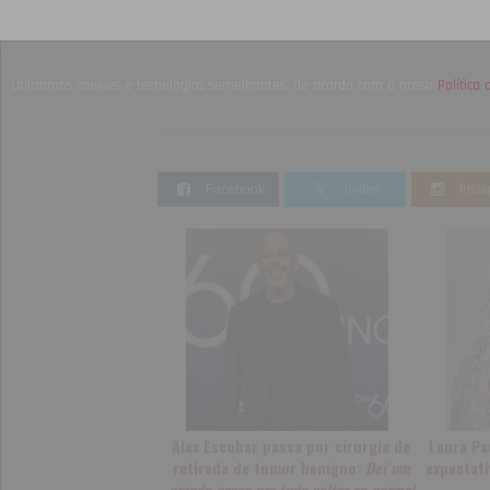
Utilizamos cookies e tecnologias semelhantes, de acordo com a nossa
Política
Facebook
Twitter
Inst
Alex Escobar passa por cirurgia de
Laura Pa
retirada de tumor benigno:
Dei um
expectat
grande passo pra tudo voltar ao normal