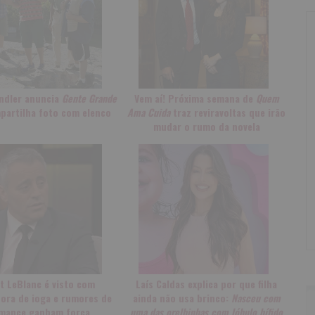
ndler anuncia
Gente Grande
Vem aí! Próxima semana de
Quem
partilha foto com elenco
Ama Cuida
traz reviravoltas que irão
mudar o rumo da novela
t LeBlanc é visto com
Laís Caldas explica por que filha
ora de ioga e rumores de
ainda não usa brinco:
Nasceu com
mance ganham força
uma das orelhinhas com lóbulo bífido