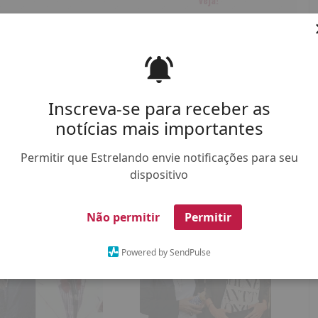
Inscreva-se para receber as
notícias mais importantes
Permitir que Estrelando envie notificações para seu
iana Rios revela perda
Time Adriana ou time Brandão? Veja
cional após engravidar
de que lado os personagens de
dispositivo
naturalmente
Quem Ama Cuida
estão
Não permitir
Permitir
Powered by SendPulse