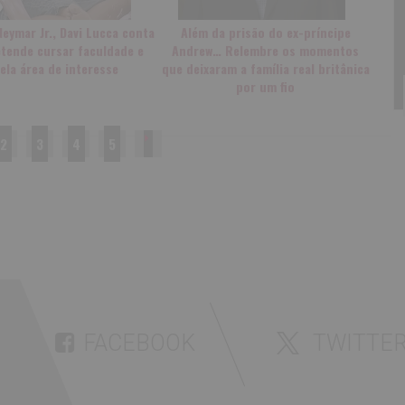
Neymar Jr., Davi Lucca conta
Além da prisão do ex-príncipe
tende cursar faculdade e
Andrew… Relembre os momentos
ela área de interesse
que deixaram a família real britânica
por um fio
2
3
4
5
FACEBOOK
TWITTE