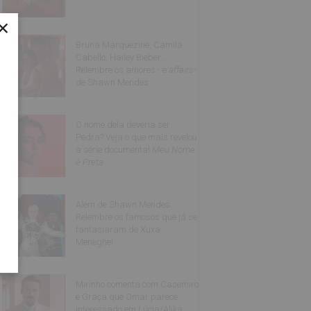
×
Bruna Marquezine, Camila
Cabello, Hailey Bieber...
Relembre os amores - e
affairs
-
de Shawn Mendes
O nome dela deveria ser
Pedra? Veja o que mais revelou
a série documental
Meu Nome
é Preta
Além de Shawn Mendes...
Relembre os famosos que já se
fantasiaram de Xuxa
Meneghel
Mirinho comenta com Casemiro
e Graça que Omar parece
interessado em Lúcia/Alika.