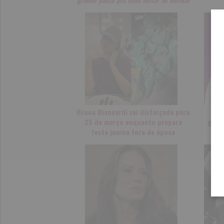
Bruna Biancardi vai disfarçada para
Mar
25 de março enquanto prepara
gesta
festa junina fora de época