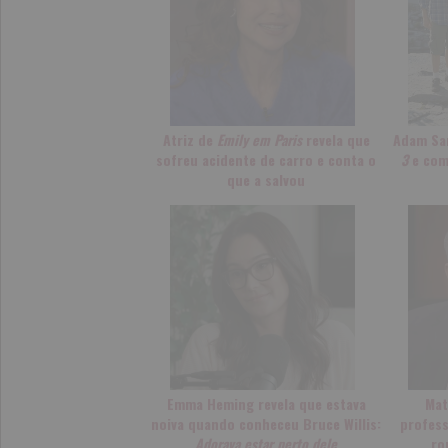
Atriz de
Emily em Paris
revela que
Adam Sa
sofreu acidente de carro e conta o
3
e com
que a salvou
Emma Heming revela que estava
Mat
noiva quando conheceu Bruce Willis:
profess
Adorava estar perto dele
ro