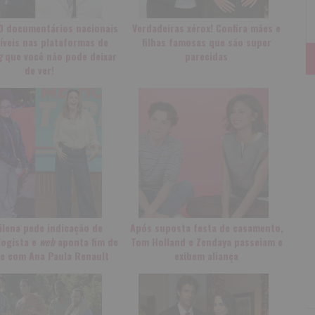
10 documentários nacionais
Verdadeiras xérox! Confira mães e
íveis nas plataformas de
filhas famosas que são super
g
que você não pode deixar
parecidas
de ver!
ilena pede indicação de
Após suposta festa de casamento,
ogista e
web
aponta fim de
Tom Holland e Zendaya passeiam e
e com Ana Paula Renault
exibem aliança