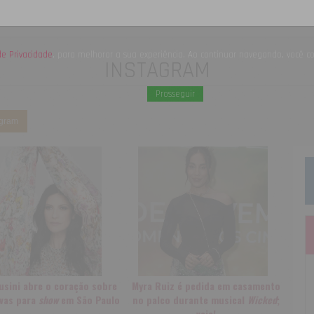
 de Privacidade
, para melhorar a sua experiência. Ao continuar navegando, você c
INSTAGRAM
Prosseguir
agram
usini abre o coração sobre
Myra Ruiz é pedida em casamento
ivas para
show
em São Paulo
no palco durante musical
Wicked
;
veja!