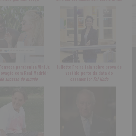
 Fonseca parabeniza Vini Jr.
Juliette Freire fala sobre prova de
novação com Real Madrid:
vestido perto da data do
odo sucesso do mundo
casamento:
Foi lindo