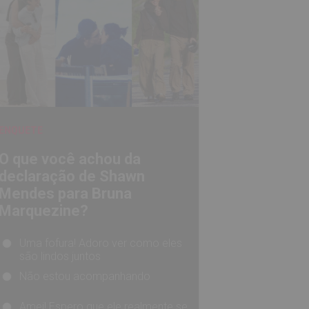
BRUNA MARQUEZINE, CAMILA CABELLO,
HAILEY BIEBER... RELEMBRE OS AMORES - E
AFFAIRS
- DE SHAWN MENDES
ENQUETE
O que você achou da
declaração de Shawn
O NOME DELA DEVERIA SER PEDRA? VEJA O
Mendes para Bruna
QUE MAIS REVELOU A SÉRIE DOCUMENTAL
Marquezine?
MEU NOME É PRETA
Uma fofura! Adoro ver como eles
são lindos juntos
Não estou acompanhando
Amei! Espero que ele realmente se