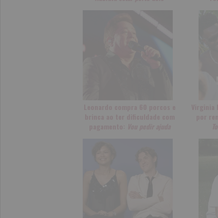
Leonardo compra 60 porcos e
Virginia
brinca ao ter dificuldade com
por re
pagamento:
Vou pedir ajuda
T