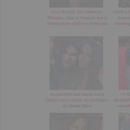
Luiza Brunet, Ana Hickmann,
Confira 
Rihanna... Veja as famosas que já
dispon
denunciaram violência doméstica
streamin
Em parceria com Sandy, Laura
Tia M
Pausini lança versão em português
dermatol
de
Quando Chove
amizad