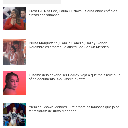
Bruna Marquezine, Camila Cabello, Hailey Bieber...
Preta Gil, Rita Lee, Paulo Gustavo... Saiba onde estão as
Relembre os amores - e affairs - de Shawn ...
cinzas dos famosos
O nome dela deveria ser Pedra? Veja o que mais revelou a
Bruna Marquezine, Camila Cabello, Hailey Bieber...
série documental Meu Nome é Preta
Relembre os amores - e
affairs
- de Shawn Mendes
Ariana Grande anuncia pausa na carreira após críticas ao
O nome dela deveria ser Pedra? Veja o que mais revelou a
corpo
série documental
Meu Nome é Preta
Ariana Grande faz desabafo em show sobre decisão de
Além de Shawn Mendes... Relembre os famosos que já se
pausar a carreira: Não foi uma reação...
fantasiaram de Xuxa Meneghel