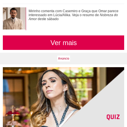
Além de Shawn Mendes... Relembre os famosos que já se
Mirinho comenta com Casemiro e Graça que Omar parece
fantasiaram de Xuxa Meneghel
interessado em Lúcia/Alika. Veja o resumo de
Nobreza do
Amor
deste sábado
Ver mais
QUIZ