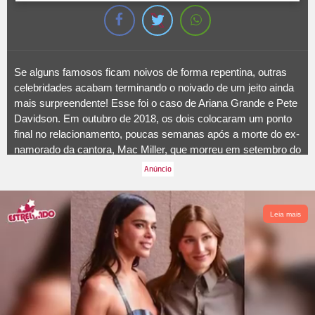
Se alguns famosos ficam noivos de forma repentina, outras
celebridades acabam terminando o noivado de um jeito ainda
mais surpreendente! Esse foi o caso de Ariana Grande e Pete
Davidson. Em outubro de 2018, os dois colocaram um ponto
final no relacionamento, poucas semanas após a morte do ex-
namorado da cantora, Mac Miller, que morreu em setembro do
mesmo ano. O namoro de Pete e Ariana começou no início de
2018 e apenas algumas semanas depois, em maio, eles
anunciaram o noivado, deixando todo mundo chocado. Veja, a
seguir, os noivados dos famosos que não terminaram em
Leia mais
casamento!