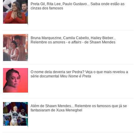
Luma Cesar, filha de Elaine Mickely e César Filho, anuncia
Preta Gil, Rita Lee, Paulo Gustavo... Saiba onde estão as
nascimento do primeiro filho: Ind...
cinzas dos famosos
Luiza Brunet, Ana Hickmann, Rihanna... Veja as famosas
Bruna Marquezine, Camila Cabello, Hailey Bieber...
que já denunciaram violência domést...
Relembre os amores - e
affairs
- de Shawn Mendes
Meghan Markle revela detalhes sobre primeiro dia de aula
O nome dela deveria ser Pedra? Veja o que mais revelou a
da Princesa Lilibet
série documental
Meu Nome é Preta
Além de Shawn Mendes... Relembre os famosos que já se
fantasiaram de Xuxa Meneghel